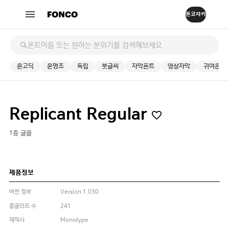
윤고딕
윤명조
독립
붓글씨
자막폰트
영상자막
귀여운
Replicant Regular
1종 글꼴
제품정보
버전 정보
Version 1.030
총글리프 수
241
제작사
Monotype