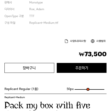
판매사
Monotype
디자이너
Roe, Adam
OpenType 구분
TTF
구성 파일
Replicant-Medium.ttf
사양&유의사항
사용범위
73,500
₩
장바구니
주문하기
Replicant Regular (1종)
50
px
Replicant-Medium
Pack my box with five