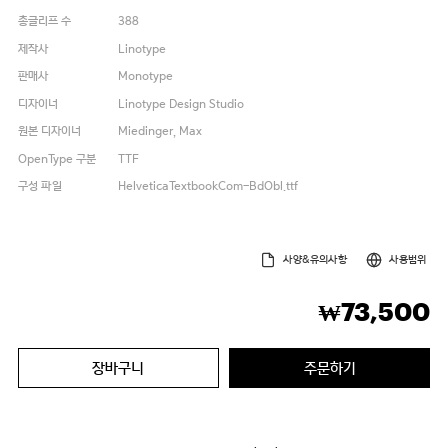
총글리프 수
388
제작사
Linotype
판매사
Monotype
디자이너
Linotype Design Studio
원본 디자이너
Miedinger, Max
OpenType 구분
TTF
구성 파일
HelveticaTextbookCom-BdObl.ttf
사양&유의사항
사용범위
73,500
₩
장바구니
주문하기