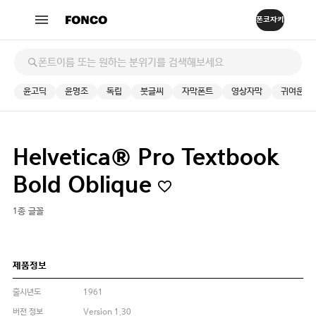
윤고딕
윤명조
독립
붓글씨
자막폰트
영상자막
귀여운
Helvetica® Pro Textbook
Bold Oblique
1종 글꼴
제품정보
출시년도
1961
버전 정보
Version 1.30