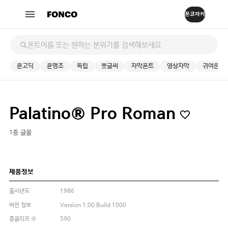
윤고딕
윤명조
독립
붓글씨
자막폰트
영상자막
귀여운
Palatino® Pro Roman
1종 글꼴
제품정보
출시년도
1986
버전 정보
Version 1.00 Build 1000
총글리프 수
590