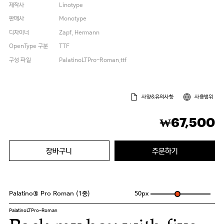
제작사
Linotype
판매사
Monotype
디자이너
Zapf, Hermann
OpenType 구분
TTF
구성 파일
PalatinoLTPro-Roman.ttf
사양&유의사항
사용범위
67,500
₩
장바구니
주문하기
Palatino® Pro Roman (1종)
50
px
PalatinoLTPro-Roman