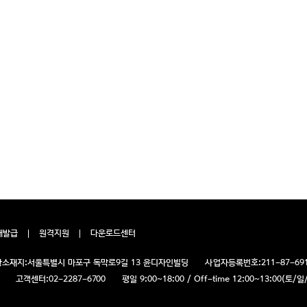
재발급
원격지원
다운로드센터
소재지:
서울특별시 마포구 독막로9길 13 윤디자인빌딩
사업자등록번호:
211-87-69
고객센터:
02-2287-6700
평일 9:00~18:00 / Off-time 12:00~13:00(토