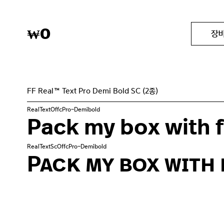
0
₩
장
FF Real™ Text Pro Demi Bold SC (2종)
RealTextOffcPro-Demibold
Pack my box with f
RealTextScOffcPro-Demibold
Pack my box with 