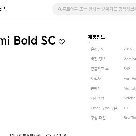
폰코
제품정보
mi Bold SC
출시년도
2015
버전 정보
Versio
총글리프 수
562
제작사
FontFo
판매사
Monot
디자이너
Spieke
OpenType 구분
TTF
구성 파일
RealTe
사양&유의사항
사용범위