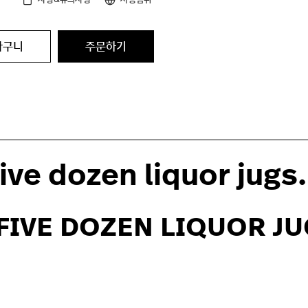
바구니
주문하기
ive dozen liquor jugs.
five dozen liquor ju