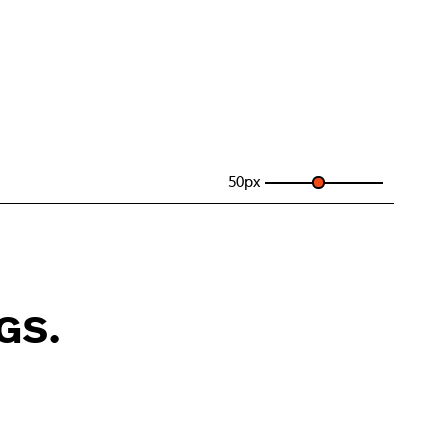
50
px
gs.