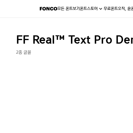
모든 폰트보기
폰트스토어
무료폰트
오직, 윤
FF Real™ Text Pro De
2종 글꼴