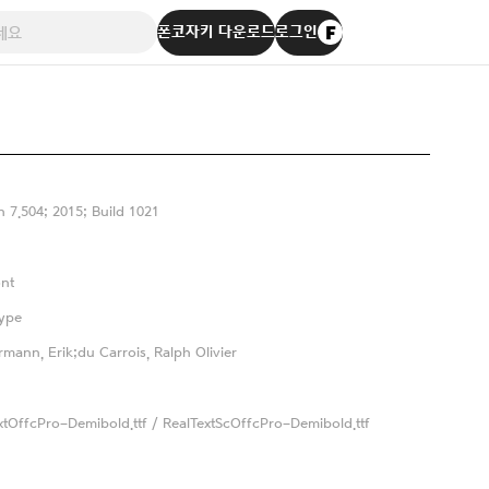
폰코자키 다운로드
로그인
n 7.504; 2015; Build 1021
nt
ype
rmann, Erik;du Carrois, Ralph Olivier
xtOffcPro-Demibold.ttf / RealTextScOffcPro-Demibold.ttf