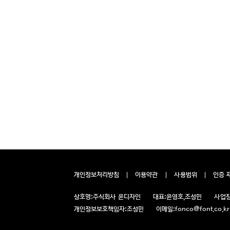
개인정보처리방침
이용약관
사용범위
인증 
상호명:
주식회사 윤디자인
대표:
윤영호,조성민
사업장
개인정보보호책임자:
조성민
이메일:
fonco@font.co.kr