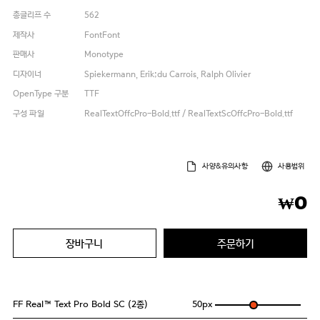
총글리프 수
562
제작사
FontFont
판매사
Monotype
디자이너
Spiekermann, Erik;du Carrois, Ralph Olivier
OpenType 구분
TTF
구성 파일
RealTextOffcPro-Bold.ttf / RealTextScOffcPro-Bold.ttf
사양&유의사항
사용범위
0
₩
장바구니
주문하기
FF Real™ Text Pro Bold SC (2종)
50
px