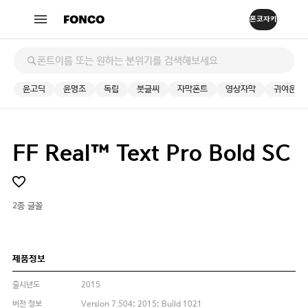
윤고딕
윤명조
독립
붓글씨
자막폰트
영상자막
귀여운
FF Real™ Text Pro Bold SC
2종 글꼴
제품정보
출시년도
2015
버전 정보
Version 7.504; 2015; Build 1021