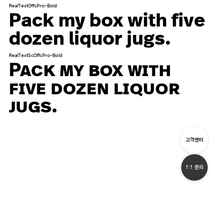
RealTextOffcPro-Bold
Pack my box with five
dozen liquor jugs.
RealTextScOffcPro-Bold
Pack my box with
five dozen liquor
jugs.
고객센터
1:1 문의