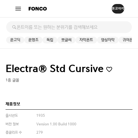
윤고딕
윤명조
독립
붓글씨
자막폰트
영상자막
귀여운
Electra® Std Cursive
1종 글꼴
제품정보
출시년도
1935
버전 정보
Version 1.00 Build 1000
총글리프 수
279