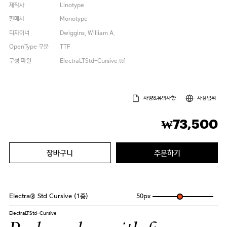
제작사
Linotype
판매사
Monotype
디자이너
Dwiggins, William A.
OpenType 구분
TTF
구성 파일
ElectraLTStd-Cursive.ttf
사양&유의사항
사용범위
73,500
₩
장바구니
주문하기
Electra® Std Cursive (1종)
50
px
ElectraLTStd-Cursive