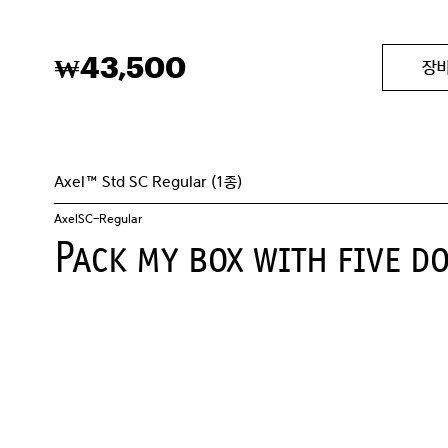
43,500
₩
장
Axel™ Std SC Regular (1종)
AxelSC-Regular
Pack my box with five d