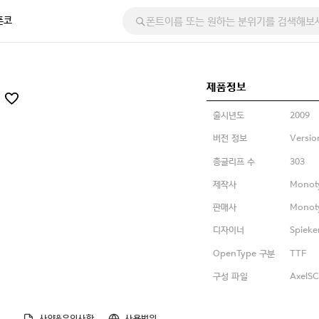
폰코
제품정보
r
출시년도
2009
버전 정보
Versio
총글리프 수
303
제작사
Monot
판매사
Monot
디자이너
Spieke
OpenType 구분
TTF
구성 파일
AxelSC
사양&유의사항
사용범위