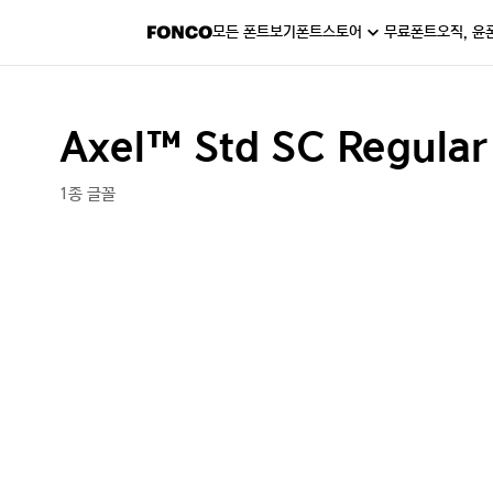
모든 폰트보기
폰트스토어
무료폰트
오직, 윤
Axel™ Std SC Regula
1종 글꼴