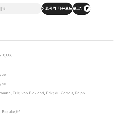
폰코자키 다운로드
로그인
n 5.556
ype
ype
rmann, Erik; van Blokland, Erik; du Carrois, Ralph
-Regular.ttf