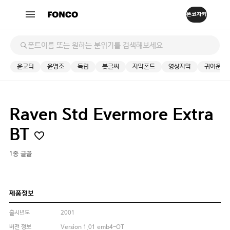
윤고딕
윤명조
독립
붓글씨
자막폰트
영상자막
귀여운
Raven Std Evermore Extra
BT
1종 글꼴
제품정보
출시년도
2001
버전 정보
Version 1.01 emb4-OT