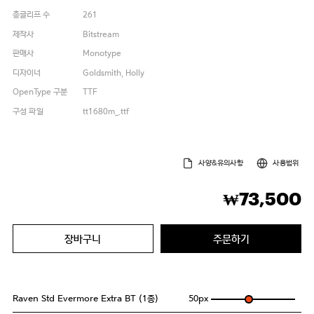
총글리프 수
261
제작사
Bitstream
판매사
Monotype
디자이너
Goldsmith, Holly
OpenType 구분
TTF
구성 파일
tt1680m_.ttf
사양&유의사항
사용범위
73,500
₩
장바구니
주문하기
Raven Std Evermore Extra BT (1종)
50
px