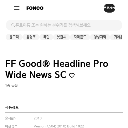
윤고딕
윤명조
독립
붓글씨
자막폰트
영상자막
귀여운
FF Good® Headline Pro
Wide News SC
1종 글꼴
제품정보
출시년도
2010
버전 정보
Version 7.504; 2010; Build 1022