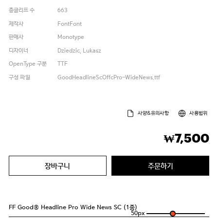
총글리프 수
663
제작사
FontFont
판매사
Monotype
디자이너
Dziedzic, Lukasz
OpenType 구분
TTF
구성 파일
GoodHeadlineScOffcPro-WideNews.ttf
사양&유의사항
사용범위
7,500
₩
장바구니
주문하기
FF Good® Headline Pro Wide News SC (1종)
50
px