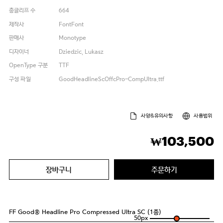
총글리프 수
664
제작사
FontFont
판매사
Monotype
디자이너
Dziedzic, Lukasz
OpenType 구분
TTF
구성 파일
GoodHeadlineScOffcPro-CompUltra.ttf
사양&유의사항
사용범위
103,500
₩
장바구니
주문하기
FF Good® Headline Pro Compressed Ultra SC (1종)
50
px