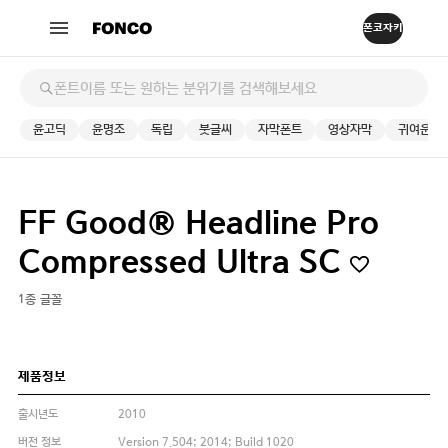
윤고딕
윤명조
독립
붓글씨
자막폰트
영상자막
귀여운
FF Good® Headline Pro
Compressed Ultra SC
1종 글꼴
제품정보
출시년도
2010
버전 정보
Version 7.504; 2014; Build 1020