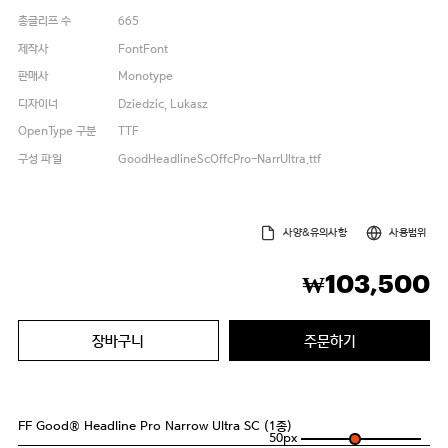
총글리프 수
665
제작사
FontFont
판매사
Monotype
디자이너
Dziedzic, Lukasz
OpenType 구분
TTF
구성 파일
GoodHeadlineScOffcPro-NarrUltra.ttf
사양&유의사항
사용범위
103,500
₩
장바구니
주문하기
FF Good® Headline Pro Narrow Ultra SC (1종)
50
px