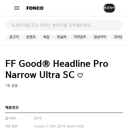
윤고딕
윤명조
독립
붓글씨
자막폰트
영상자막
귀여운
FF Good® Headline Pro
Narrow Ultra SC
1종 글꼴
제품정보
출시년도
2010
버전 정보
Version 7.504; 2014; Build 1020