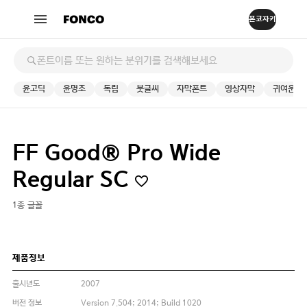
윤고딕
윤명조
독립
붓글씨
자막폰트
영상자막
귀여운
FF Good® Pro Wide
Regular SC
1종 글꼴
제품정보
출시년도
2007
버전 정보
Version 7.504; 2014; Build 1020