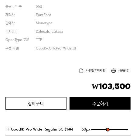
총글리프 수
662
제작사
FontFont
판매사
Monotype
디자이너
Dziedzic, Lukasz
OpenType 구분
TTF
구성 파일
GoodScOffcPro-Wide.ttf
사양&유의사항
사용범위
103,500
₩
장바구니
주문하기
FF Good® Pro Wide Regular SC (1종)
50
px