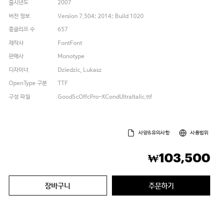
출시년도
2007
버전 정보
Version 7.504; 2014; Build 1020
총글리프 수
657
제작사
FontFont
판매사
Monotype
디자이너
Dziedzic, Lukasz
OpenType 구분
TTF
구성 파일
GoodScOffcPro-XCondUltraItalic.ttf
사양&유의사항
사용범위
103,500
₩
장바구니
주문하기