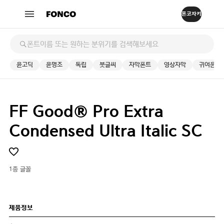
윤고딕
윤명조
독립
붓글씨
자막폰트
영상자막
귀여운
FF Good® Pro Extra
Condensed Ultra Italic SC
1종 글꼴
제품정보