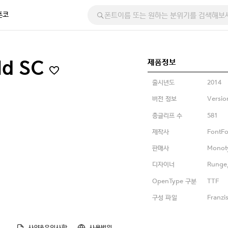
폰코
제품정보
ld SC
출시년도
2014
버전 정보
Versio
총글리프 수
581
제작사
FontFo
판매사
Monot
디자이너
Runge
OpenType 구분
TTF
구성 파일
Franzi
사양&유의사항
사용범위