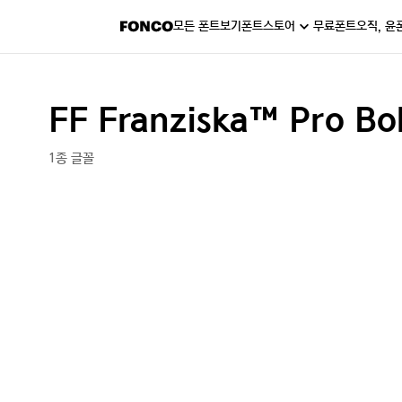
모든 폰트보기
폰트스토어
무료폰트
오직, 윤
FF Franziska™ Pro Bo
1종 글꼴