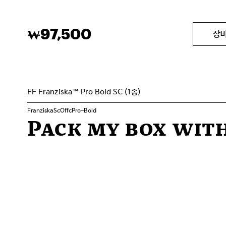
97,500
₩
장
FF Franziska™ Pro Bold SC (1종)
FranziskaScOffcPro-Bold
Pack my box with