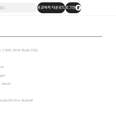
폰코자키 다운로드
로그인
n 7.504; 2014; Build 1022
nt
ype
, Jakob
skaScOffcPro-Bold.ttf