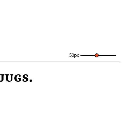
50
px
jugs.