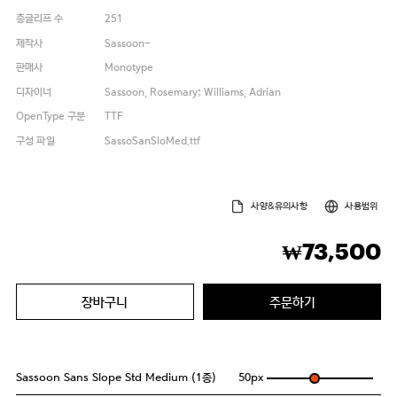
총글리프 수
251
제작사
Sassoon-
판매사
Monotype
디자이너
Sassoon, Rosemary; Williams, Adrian
OpenType 구분
TTF
구성 파일
SassoSanSloMed.ttf
사양&유의사항
사용범위
73,500
₩
장바구니
주문하기
Sassoon Sans Slope Std Medium (1종)
50
px