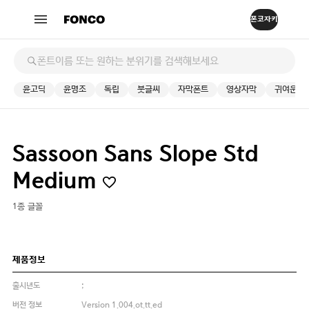
윤고딕
윤명조
독립
붓글씨
자막폰트
영상자막
귀여운
Sassoon Sans Slope Std
Medium
1종 글꼴
제품정보
출시년도
;
버전 정보
Version 1.004.ot.tt.ed