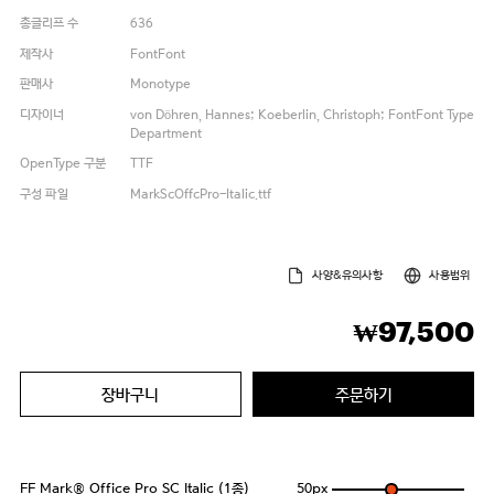
총글리프 수
636
제작사
FontFont
판매사
Monotype
디자이너
von Döhren, Hannes; Koeberlin, Christoph; FontFont Type
Department
OpenType 구분
TTF
구성 파일
MarkScOffcPro-Italic.ttf
사양&유의사항
사용범위
97,500
₩
장바구니
주문하기
FF Mark® Office Pro SC Italic (1종)
50
px