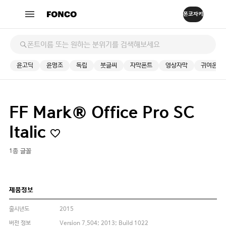
윤고딕
윤명조
독립
붓글씨
자막폰트
영상자막
귀여운
FF Mark® Office Pro SC
Italic
1종 글꼴
제품정보
출시년도
2015
버전 정보
Version 7.504; 2013; Build 1022