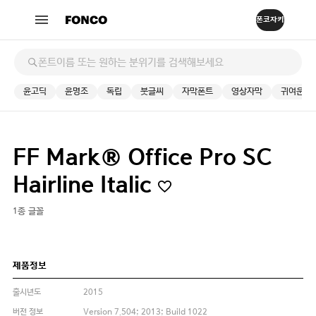
윤고딕
윤명조
독립
붓글씨
자막폰트
영상자막
귀여운
FF Mark® Office Pro SC
Hairline Italic
1종 글꼴
제품정보
출시년도
2015
버전 정보
Version 7.504; 2013; Build 1022