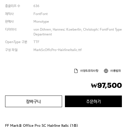
총글리프 수
636
제작사
FontFont
판매사
Monotype
디자이너
von Döhren, Hannes; Koeberlin, Christoph; FontFont Type
Department
OpenType 구분
TTF
구성 파일
MarkScOffcPro-HairlineItalic.ttf
사양&유의사항
사용범위
97,500
₩
장바구니
주문하기
FF Mark® Office Pro SC Hairline Italic (1종)