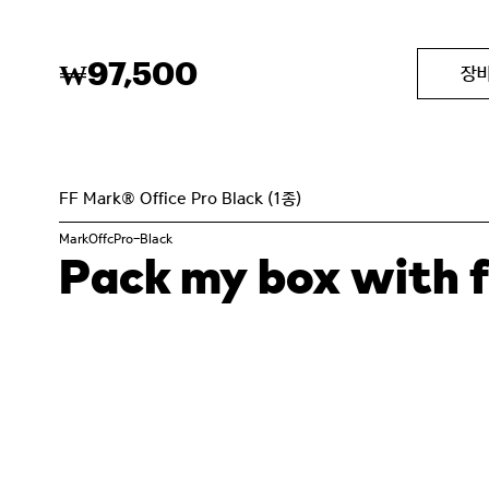
97,500
₩
장
FF Mark® Office Pro Black (1종)
MarkOffcPro-Black
Pack my box with fi