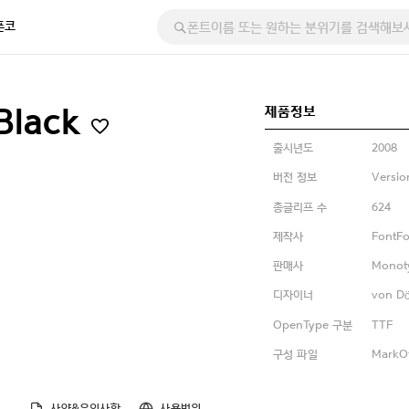
폰코
제품정보
 Black
출시년도
2008
버전 정보
Versio
총글리프 수
624
제작사
FontFo
판매사
Monot
디자이너
von Dö
OpenType 구분
TTF
구성 파일
MarkOf
사양&유의사항
사용범위