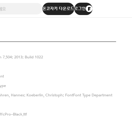
폰코자키 다운로드
로그인
n 7.504; 2013; Build 1022
nt
ype
hren, Hannes; Koeberlin, Christoph; FontFont Type Department
fcPro-Black.ttf