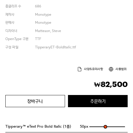
총글리프 수
686
제작사
Monotype
판매사
Monotype
디자이너
Matteson, Steve
OpenType 구분
TTF
구성 파일
TipperaryET-BoldItalic.ttf
사양&유의사항
사용범위
82,500
₩
장바구니
주문하기
Tipperary™ eText Pro Bold Italic (1종)
50
px