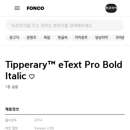
윤고딕
윤명조
독립
붓글씨
자막폰트
영상자막
귀여운
Tipperary™ eText Pro Bold
Italic
1종 글꼴
제품정보
출시년도
2014
버전 정보
Version 2.00