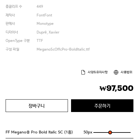
총글리프 수
449
제작사
FontFont
판매사
Monotype
디자이너
Dupré, Xavier
OpenType 구분
TTF
구성 파일
MeganoScOffcPro-BoldItalic.ttf
사양&유의사항
사용범위
97,500
₩
장바구니
주문하기
FF Megano® Pro Bold Italic SC (1종)
50
px