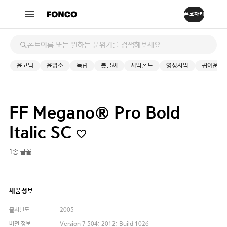
윤고딕
윤명조
독립
붓글씨
자막폰트
영상자막
귀여운
FF Megano® Pro Bold
Italic SC
1종 글꼴
제품정보
출시년도
2005
버전 정보
Version 7.504; 2012; Build 1026