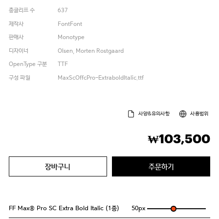
총글리프 수
637
제작사
FontFont
판매사
Monotype
디자이너
Olsen, Morten Rostgaard
OpenType 구분
TTF
구성 파일
MaxScOffcPro-ExtraboldItalic.ttf
사양&유의사항
사용범위
103,500
₩
장바구니
주문하기
FF Max® Pro SC Extra Bold Italic (1종)
50
px