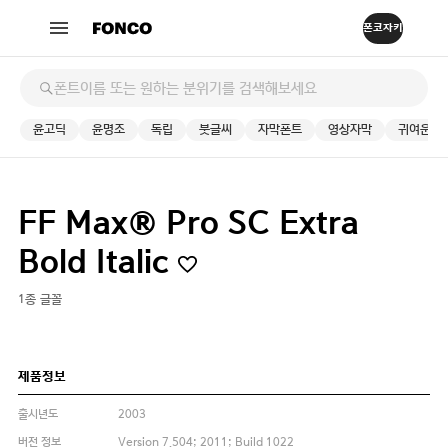
윤고딕
윤명조
독립
붓글씨
자막폰트
영상자막
귀여운
FF Max® Pro SC Extra
Bold Italic
1종 글꼴
제품정보
출시년도
2003
버전 정보
Version 7.504; 2011; Build 1022