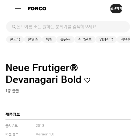
윤고딕
윤명조
독립
붓글씨
자막폰트
영상자막
귀여운
Neue Frutiger®
Devanagari Bold
1종 글꼴
제품정보
출시년도
2013
버전 정보
Version 1.0