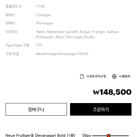
총글리프 수
1146
제작사
Linotype
판매사
Monotype
디자이너
Patel, Mahendra; Gandhi, Kimya; Frutiger, Adrian;
Kobayashi, Akira; Monotype Studio
OpenType 구분
TTF
구성 파일
NeueFrutigerDevanagari-Bd.ttf
사양&유의사항
사용범위
148,500
₩
장바구니
주문하기
Neue Frutiger® Devanagari Bold (1종)
50
px