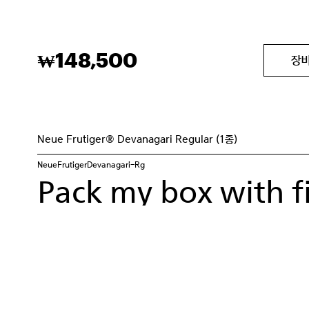
148,500
₩
장
Neue Frutiger® Devanagari Regular (1종)
NeueFrutigerDevanagari-Rg
Pack my box with fi