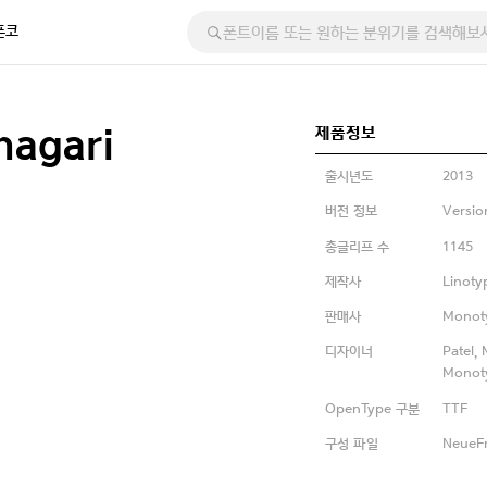
폰코
제품정보
nagari
출시년도
2013
버전 정보
Versio
총글리프 수
1145
제작사
Linoty
판매사
Monot
디자이너
Patel,
Monot
OpenType 구분
TTF
구성 파일
NeueFr