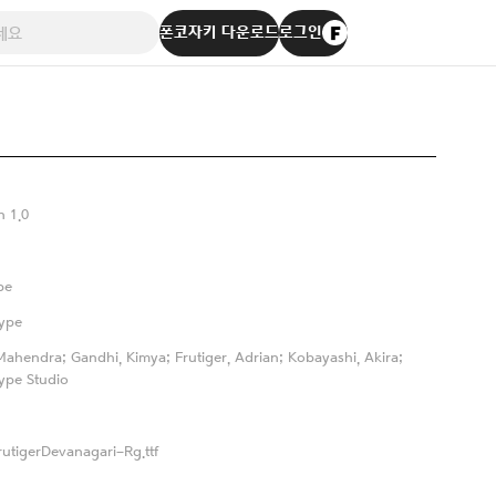
폰코자키 다운로드
로그인
n 1.0
pe
ype
 Mahendra; Gandhi, Kimya; Frutiger, Adrian; Kobayashi, Akira;
ype Studio
utigerDevanagari-Rg.ttf