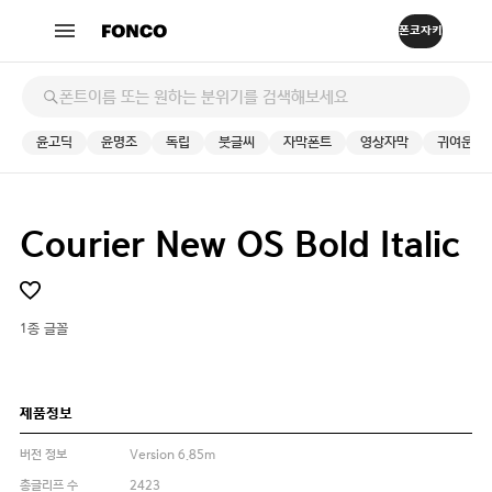
윤고딕
윤명조
독립
붓글씨
자막폰트
영상자막
귀여운
Courier New OS Bold Italic
1종 글꼴
제품정보
버전 정보
Version 6.85m
총글리프 수
2423