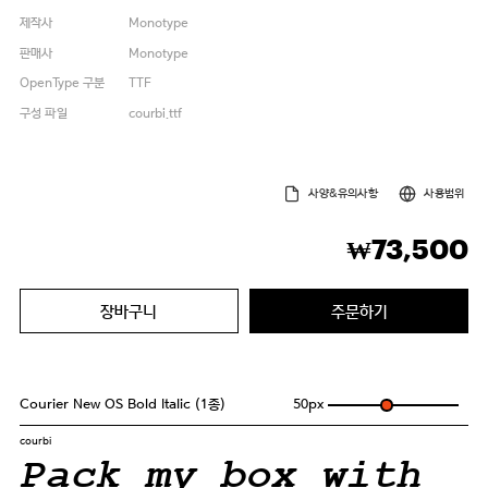
제작사
Monotype
판매사
Monotype
OpenType 구분
TTF
구성 파일
courbi.ttf
사양&유의사항
사용범위
73,500
₩
장바구니
주문하기
Courier New OS Bold Italic (1종)
50
px
courbi
Pack my box with