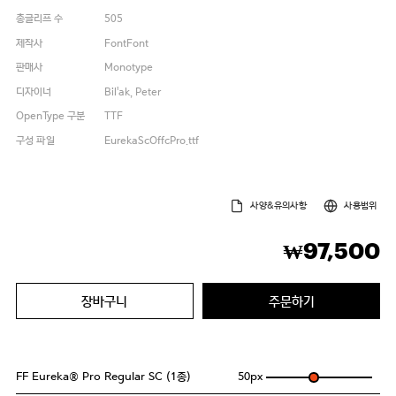
총글리프 수
505
제작사
FontFont
판매사
Monotype
디자이너
Bil'ak, Peter
OpenType 구분
TTF
구성 파일
EurekaScOffcPro.ttf
사양&유의사항
사용범위
97,500
₩
장바구니
주문하기
FF Eureka® Pro Regular SC (1종)
50
px