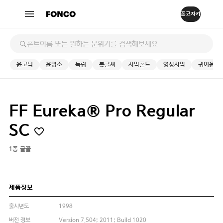
윤고딕
윤명조
독립
붓글씨
자막폰트
영상자막
귀여운
FF Eureka® Pro Regular
SC
1종 글꼴
제품정보
출시년도
1998
버전 정보
Version 7.504; 2011; Build 1020