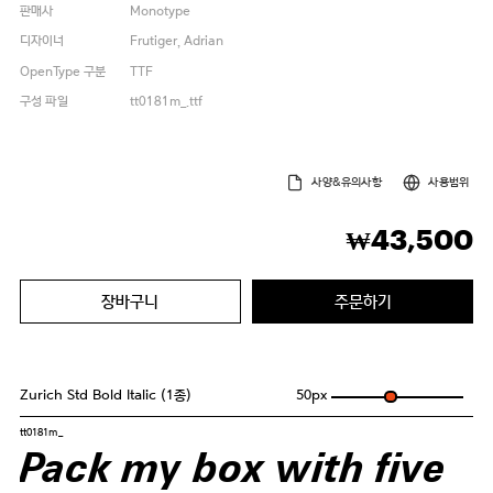
판매사
Monotype
디자이너
Frutiger, Adrian
OpenType 구분
TTF
구성 파일
tt0181m_.ttf
사양&유의사항
사용범위
43,500
₩
장바구니
주문하기
Zurich Std Bold Italic (1종)
50
px
tt0181m_
Pack my box with five