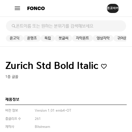
윤고딕
윤명조
독립
붓글씨
자막폰트
영상자막
귀여운
Zurich Std Bold Italic
1종 글꼴
제품정보
버전 정보
Version 1.01 emb4-OT
총글리프 수
261
제작사
Bitstream