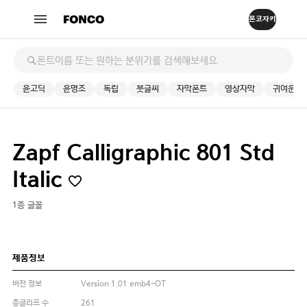
윤고딕
윤명조
독립
붓글씨
자막폰트
영상자막
귀여운
Zapf Calligraphic 801 Std
Italic
1종 글꼴
제품정보
버전 정보
Version 1.01 emb4-OT
총글리프 수
261