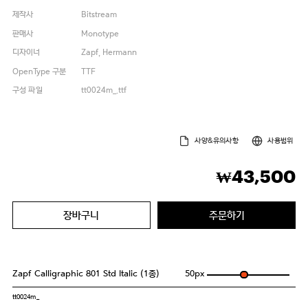
제작사
Bitstream
판매사
Monotype
디자이너
Zapf, Hermann
OpenType 구분
TTF
구성 파일
tt0024m_.ttf
사양&유의사항
사용범위
43,500
₩
장바구니
주문하기
Zapf Calligraphic 801 Std Italic (1종)
50
px
tt0024m_