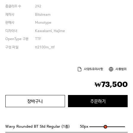
총글리프 수
292
제작사
Bitstream
판매사
Monotype
디자이너
Kawakami, Hajime
OpenType 구분
TTF
구성 파일
tt2100m_.ttf
사양&유의사항
사용범위
73,500
₩
장바구니
주문하기
Wavy Rounded BT Std Regular (1종)
50
px