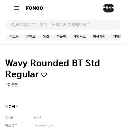
윤고딕
윤명조
독립
붓글씨
자막폰트
영상자막
귀여운
Wavy Rounded BT Std
Regular
1종 글꼴
제품정보
출시년도
2004
버전 정보
Version 1.00