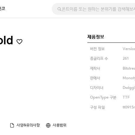
폰코
제품정보
Bold
버전 정보
Versio
총글리프 수
261
제작사
Bitstr
판매사
Monot
디자이너
Dwiggi
OpenType 구분
TTF
구성 파일
tt0915m
사양&유의사항
사용범위