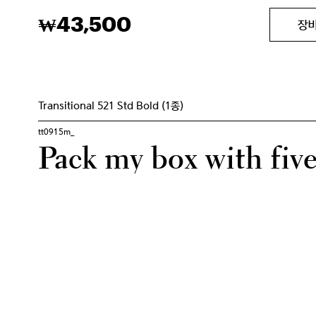
43,500
₩
장
Transitional 521 Std Bold (1종)
tt0915m_
Pack my box with five