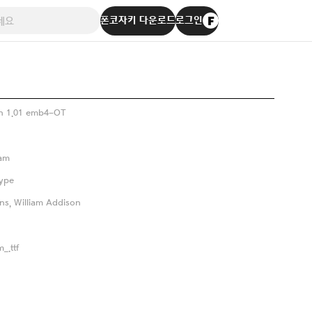
폰코자키 다운로드
로그인
n 1.01 emb4-OT
eam
ype
ns, William Addison
_.ttf