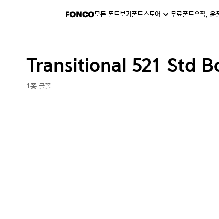
모든 폰트보기
폰트스토어
무료폰트
오직, 윤
Transitional 521 Std 
1종 글꼴