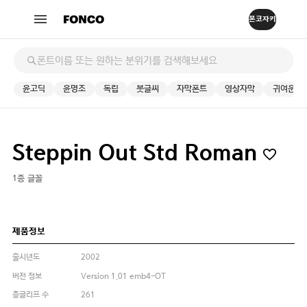
윤고딕
윤명조
독립
붓글씨
자막폰트
영상자막
귀여운
Steppin Out Std Roman
1종 글꼴
제품정보
출시년도
2002
버전 정보
Version 1.01 emb4-OT
총글리프 수
261