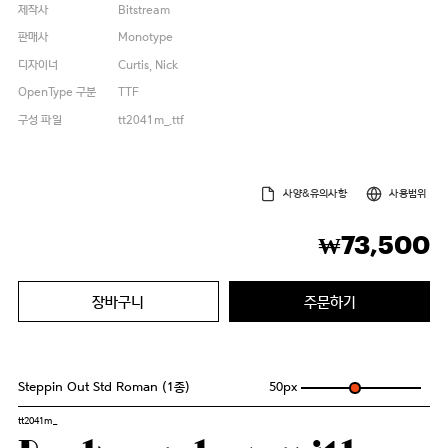
제작사
Bitstream
판매사
Monotype
디자이너
Curtis, Nick
OpenType 구분
TTF
구성 파일
tt2041m_.ttf
사양&유의사항
사용범위
73,500
₩
장바구니
주문하기
Steppin Out Std Roman (1종)
50
px
tt2041m_