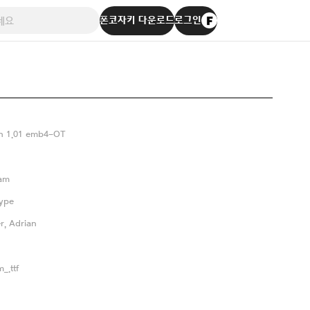
폰코자키 다운로드
로그인
n 1.01 emb4-OT
eam
ype
er, Adrian
_.ttf