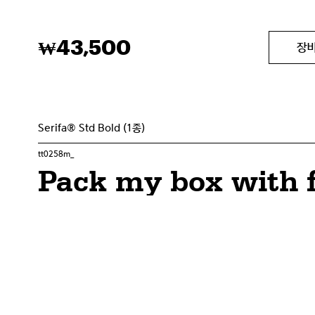
43,500
₩
장
Serifa® Std Bold (1종)
tt0258m_
Pack my box with f