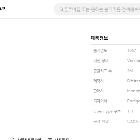
폰코
제품정보
출시년도
1967
버전 정보
Versio
총글리프 수
261
제작사
Bitstr
판매사
Monot
디자이너
Frutig
OpenType 구분
TTF
구성 파일
tt0258m
사양&유의사항
사용범위