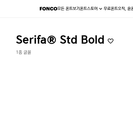
모든 폰트보기
폰트스토어
무료폰트
오직, 윤
Serifa® Std Bold
1종 글꼴