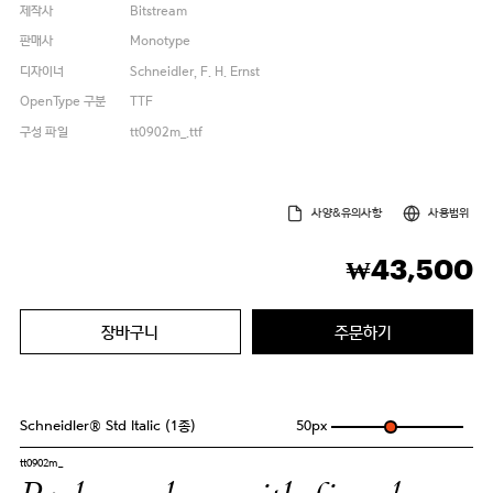
제작사
Bitstream
판매사
Monotype
디자이너
Schneidler, F. H. Ernst
OpenType 구분
TTF
구성 파일
tt0902m_.ttf
사양&유의사항
사용범위
43,500
₩
장바구니
주문하기
Schneidler® Std Italic (1종)
50
px
tt0902m_