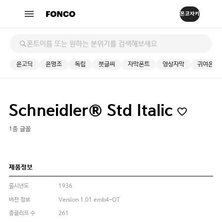
윤고딕
윤명조
독립
붓글씨
자막폰트
영상자막
귀여운
Schneidler® Std Italic
1종 글꼴
제품정보
출시년도
1936
버전 정보
Version 1.01 emb4-OT
총글리프 수
261