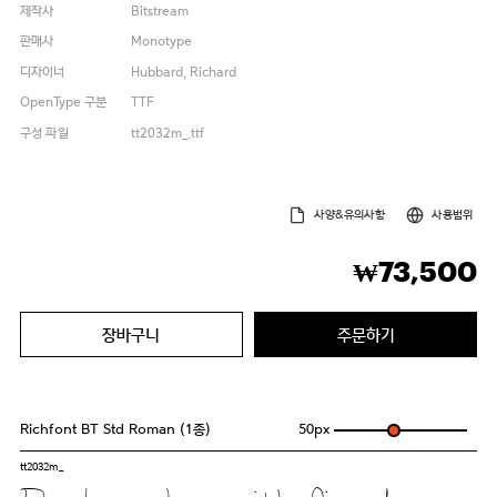
제작사
Bitstream
판매사
Monotype
디자이너
Hubbard, Richard
OpenType 구분
TTF
구성 파일
tt2032m_.ttf
사양&유의사항
사용범위
73,500
₩
장바구니
주문하기
Richfont BT Std Roman (1종)
50
px
tt2032m_