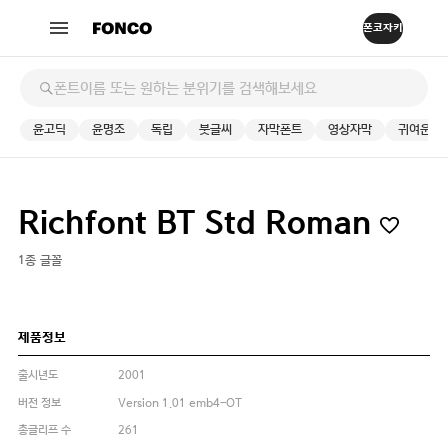
윤고딕
윤명조
독립
붓글씨
자막폰트
영상자막
귀여운
Richfont BT Std Roman
1종 글꼴
제품정보
출시년도
2001
버전 정보
Version 1.01 emb4-OT
총글리프 수
261