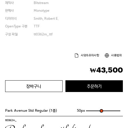
제작사
Bitstream
판매사
Monotype
디자이너
Smith, Robert E.
OpenType 구분
TTF
구성 파일
tt0362m_.ttf
사양&유의사항
사용범위
43,500
₩
장바구니
주문하기
Park Avenue Std Regular (1종)
50
px
tt0362m_