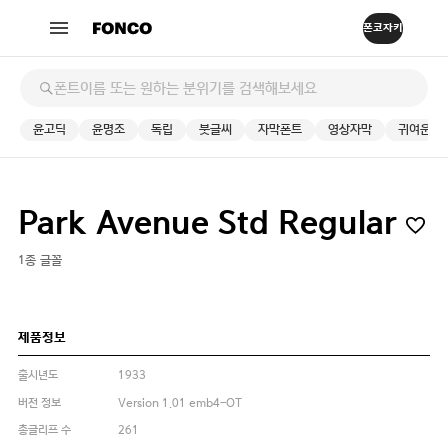
윤고딕
윤명조
독립
붓글씨
자막폰트
영상자막
귀여운
Park Avenue Std Regular
1종 글꼴
제품정보
출시년도
1933
버전 정보
Version 1.01 emb4-OT
총글리프 수
261