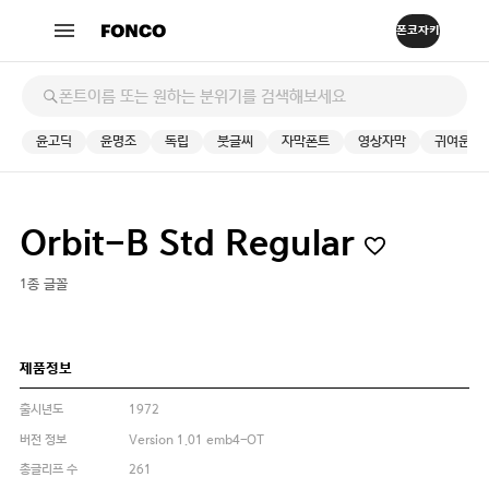
윤고딕
윤명조
독립
붓글씨
자막폰트
영상자막
귀여운
Orbit-B Std Regular
1종 글꼴
제품정보
출시년도
1972
버전 정보
Version 1.01 emb4-OT
총글리프 수
261