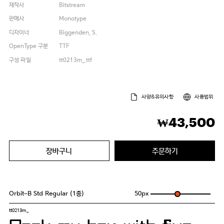
제작사
Bitstream
판매사
Monotype
디자이너
Biggenden, S.
OpenType 구분
TTF
구성 파일
tt0213m_.ttf
사양&유의사항
사용범위
43,500
₩
장바구니
주문하기
Orbit-B Std Regular (1종)
50
px
tt0213m_