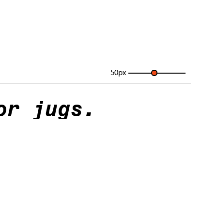
50
px
or jugs.