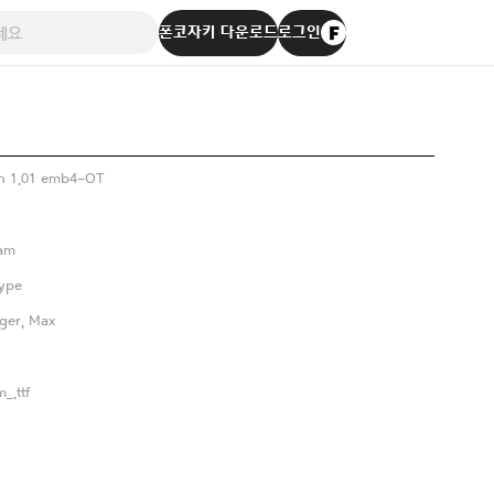
폰코자키 다운로드
로그인
n 1.01 emb4-OT
eam
ype
ger, Max
_.ttf