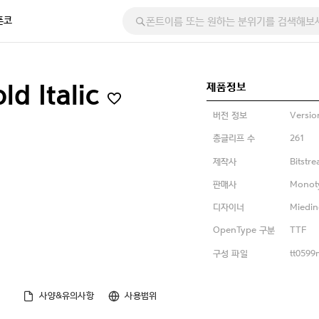
폰코
제품정보
ld Italic
버전 정보
Versio
총글리프 수
261
제작사
Bitstr
판매사
Monot
디자이너
Miedin
OpenType 구분
TTF
구성 파일
tt0599m
사양&유의사항
사용범위