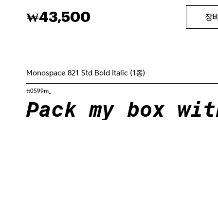
43,500
₩
장
Monospace 821 Std Bold Italic (1종)
tt0599m_
Pack my box wit