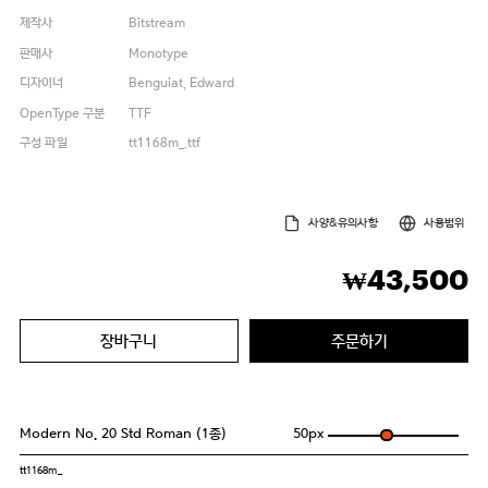
제작사
Bitstream
판매사
Monotype
디자이너
Benguiat, Edward
OpenType 구분
TTF
구성 파일
tt1168m_.ttf
사양&유의사항
사용범위
43,500
₩
장바구니
주문하기
Modern No. 20 Std Roman (1종)
50
px
tt1168m_