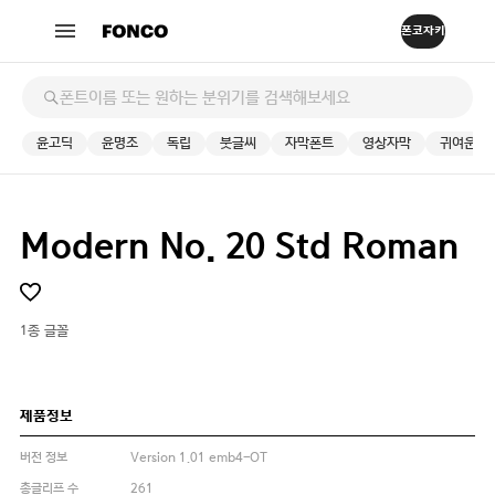
윤고딕
윤명조
독립
붓글씨
자막폰트
영상자막
귀여운
Modern No. 20 Std Roman
1종 글꼴
제품정보
버전 정보
Version 1.01 emb4-OT
총글리프 수
261