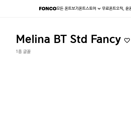
모든 폰트보기
폰트스토어
무료폰트
오직, 윤
Melina BT Std Fancy
1종 글꼴