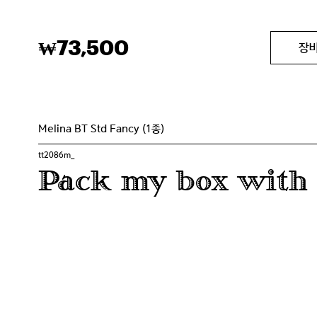
73,500
₩
장
Melina BT Std Fancy (1종)
tt2086m_
Pack my box with f