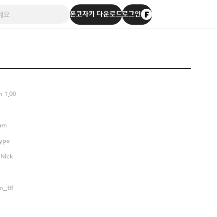
폰코자키 다운로드
로그인
n 1.00
eam
ype
 Nick
_.ttf