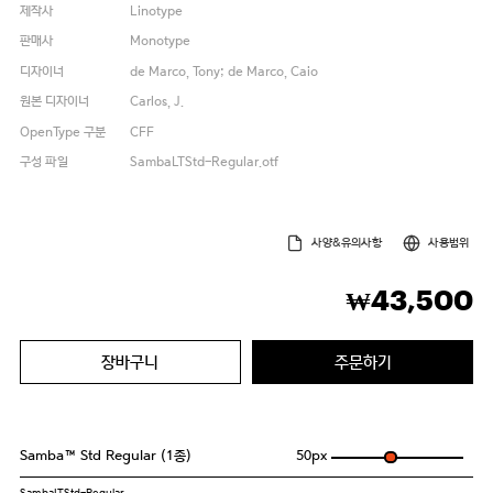
제작사
Linotype
판매사
Monotype
디자이너
de Marco, Tony; de Marco, Caio
원본 디자이너
Carlos, J.
OpenType 구분
CFF
구성 파일
SambaLTStd-Regular.otf
사양&유의사항
사용범위
43,500
₩
장바구니
주문하기
Samba™ Std Regular (1종)
50
px
SambaLTStd-Regular