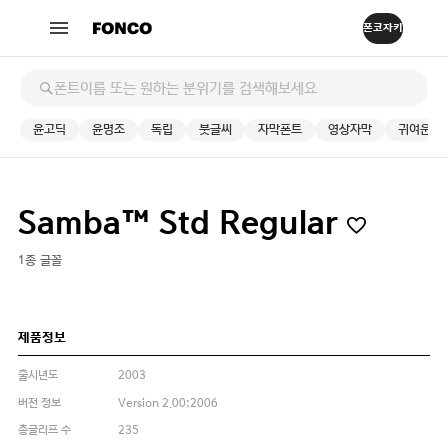
윤고딕
윤명조
독립
붓글씨
자막폰트
영상자막
귀여운
Samba™ Std Regular
1종 글꼴
제품정보
출시년도
2003
버전 정보
Version 2.00;2006
총글리프 수
235