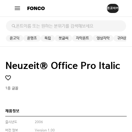
윤고딕
윤명조
독립
붓글씨
자막폰트
영상자막
귀여운
Neuzeit® Office Pro Italic
1종 글꼴
제품정보
출시년도
2006
버전 정보
Version 1.00