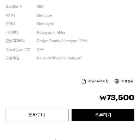
총글리프 수
388
제작사
Linotype
판매사
Monotype
디자이너
Kobayashi, Akira
원본 디자이너
Design Studio, Linotype 1966
OpenType 구분
CFF
구성 파일
NeuzeitOfficePro-Italic.otf
사양&유의사항
사용범위
73,500
₩
장바구니
주문하기