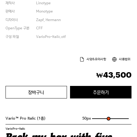
제작사
Linotype
판매사
Monotype
디자이너
Zapf, Hermann
OpenType 구분
CFF
구성 파일
VarioPro-Italic.otf
사양&유의사항
사용범위
43,500
₩
장바구니
주문하기
Vario™ Pro Italic (1종)
50
px
VarioPro-Italic