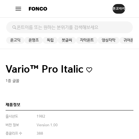
윤고딕
윤명조
독립
붓글씨
자막폰트
영상자막
귀여운
Vario™ Pro Italic
1종 글꼴
제품정보
출시년도
1982
버전 정보
Version 1.00
총글리프 수
388