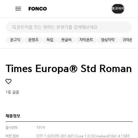
윤고딕
윤명조
독립
붓글씨
자막폰트
영상자막
귀여운
Times Europa® Std Roman
1종 글꼴
제품정보
출시년도
1974
버전 정보
OTF 1.029;PS 001.001;Core 1.0.33;makeotf.lib1.4.1585