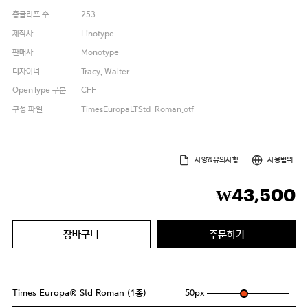
총글리프 수
253
제작사
Linotype
판매사
Monotype
디자이너
Tracy, Walter
OpenType 구분
CFF
구성 파일
TimesEuropaLTStd-Roman.otf
사양&유의사항
사용범위
43,500
₩
장바구니
주문하기
Times Europa® Std Roman (1종)
50
px