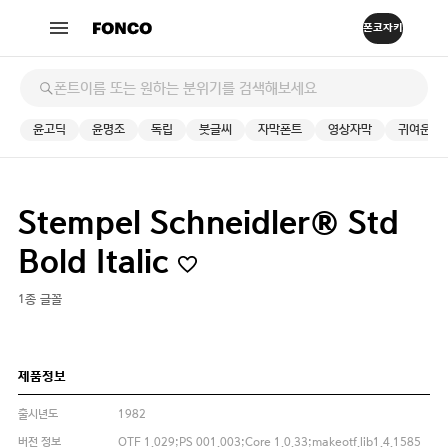
윤고딕
윤명조
독립
붓글씨
자막폰트
영상자막
귀여운
Stempel Schneidler® Std
Bold Italic
1종 글꼴
제품정보
출시년도
1982
버전 정보
OTF 1.029;PS 001.003;Core 1.0.33;makeotf.lib1.4.1585