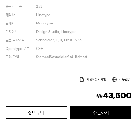
총글리프 수
253
제작사
Linotype
판매사
Monotype
디자이너
Design Studio, Linotype
원본 디자이너
Schneidler, F. H. Ernst 1936
OpenType 구분
CFF
구성 파일
StempelSchneidlerStd-BdIt.otf
사양&유의사항
사용범위
43,500
₩
장바구니
주문하기