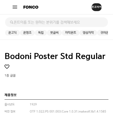
윤고딕
윤명조
독립
붓글씨
자막폰트
영상자막
귀여운
Bodoni Poster Std Regular
1종 글꼴
제품정보
출시년도
1929
버전 정보
OTF 1.022;PS 001.003;Core 1.0.31;makeotf.lib1.4.1585