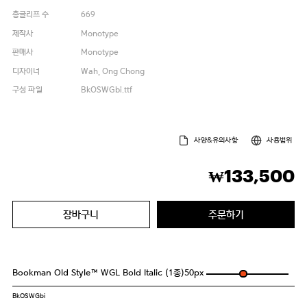
총글리프 수
669
제작사
Monotype
판매사
Monotype
디자이너
Wah, Ong Chong
구성 파일
BkOSWGbi.ttf
사양&유의사항
사용범위
133,500
₩
장바구니
주문하기
Bookman Old Style™ WGL Bold Italic (1종)
50
px
BkOSWGbi