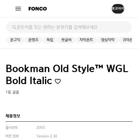
윤고딕
윤명조
독립
붓글씨
자막폰트
영상자막
귀여운
Bookman Old Style™ WGL
Bold Italic
1종 글꼴
제품정보
출시년도
2005
버전 정보
Version 2.36