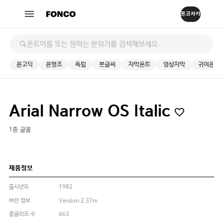
윤고딕
윤명조
독립
붓글씨
자막폰트
영상자막
귀여운
Arial Narrow OS Italic
1종 글꼴
제품정보
출시년도
1982
버전 정보
Version 2.37m
총글리프 수
663