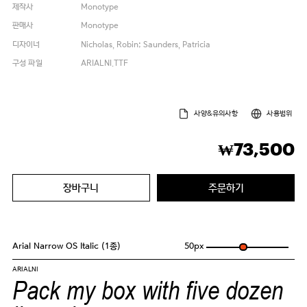
제작사
Monotype
판매사
Monotype
디자이너
Nicholas, Robin; Saunders, Patricia
구성 파일
ARIALNI.TTF
사양&유의사항
사용범위
73,500
₩
장바구니
주문하기
Arial Narrow OS Italic (1종)
50
px
ARIALNI
Pack my box with five dozen