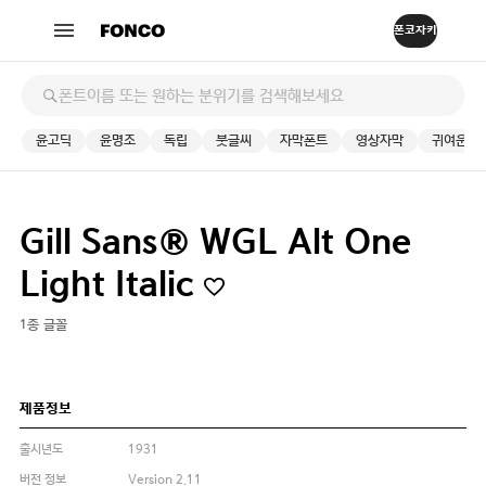
윤고딕
윤명조
독립
붓글씨
자막폰트
영상자막
귀여운
Gill Sans® WGL Alt One
Light Italic
1종 글꼴
제품정보
출시년도
1931
버전 정보
Version 2.11