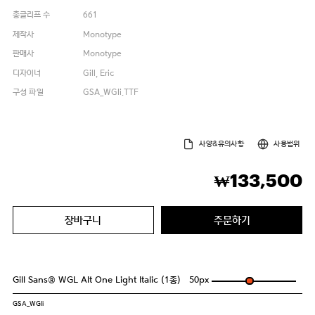
총글리프 수
661
제작사
Monotype
판매사
Monotype
디자이너
Gill, Eric
구성 파일
GSA_WGli.TTF
사양&유의사항
사용범위
133,500
₩
장바구니
주문하기
Gill Sans® WGL Alt One Light Italic (1종)
50
px
GSA_WGli