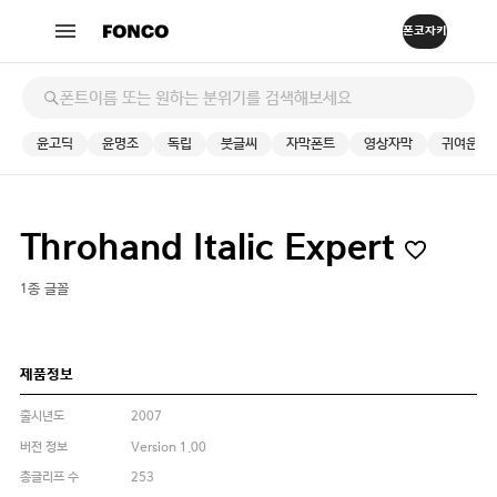
윤고딕
윤명조
독립
붓글씨
자막폰트
영상자막
귀여운
Throhand Italic Expert
1종 글꼴
제품정보
출시년도
2007
버전 정보
Version 1.00
총글리프 수
253