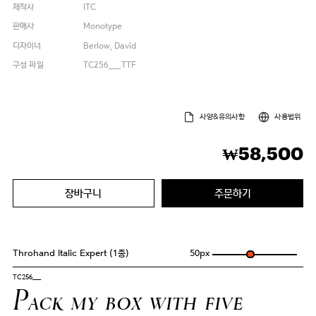
제작사
ITC
판매사
Monotype
디자이너
Berlow, David
구성 파일
TC256___.TTF
사양&유의사항
사용범위
58,500
₩
장바구니
주문하기
Throhand Italic Expert (1종)
50
px
TC256___
Pack my box with five