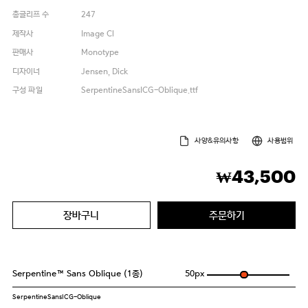
총글리프 수
247
제작사
Image Cl
판매사
Monotype
디자이너
Jensen, Dick
구성 파일
SerpentineSansICG-Oblique.ttf
사양&유의사항
사용범위
43,500
₩
장바구니
주문하기
Serpentine™ Sans Oblique (1종)
50
px
SerpentineSansICG-Oblique