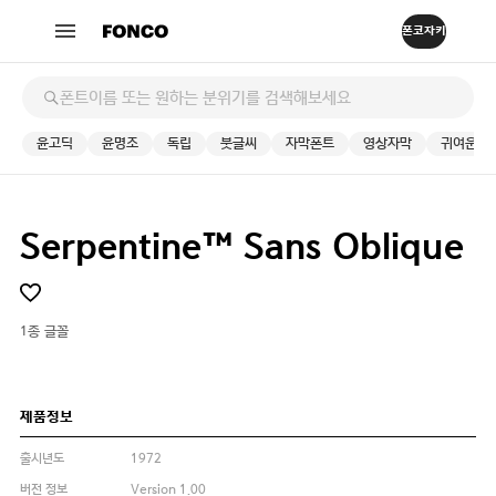
윤고딕
윤명조
독립
붓글씨
자막폰트
영상자막
귀여운
Serpentine™ Sans Oblique
1종 글꼴
제품정보
출시년도
1972
버전 정보
Version 1.00