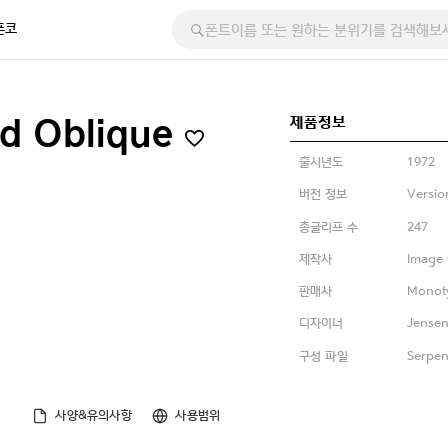
폰코
제품정보
ld Oblique
출시년도
1972
버전 정보
Versio
총글리프 수
247
제작사
Image 
판매사
Monot
디자이너
Jensen
구성 파일
Serpen
사양&유의사항
사용범위