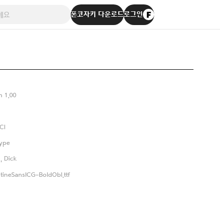
폰코자키 다운로드
로그인
n 1.00
Cl
ype
, Dick
tineSansICG-BoldObl.ttf