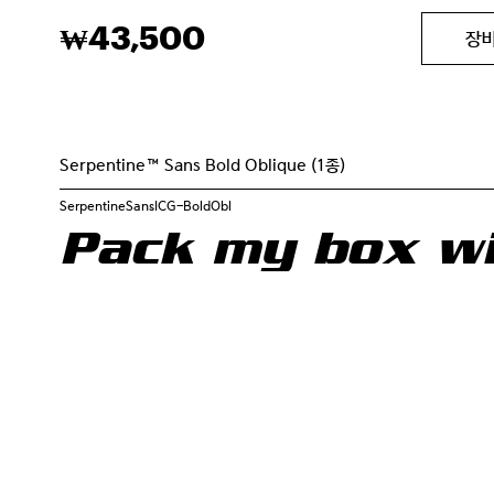
43,500
₩
장
Serpentine™ Sans Bold Oblique (1종)
SerpentineSansICG-BoldObl
Pack my box wit