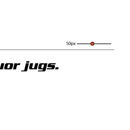
50
px
or jugs.